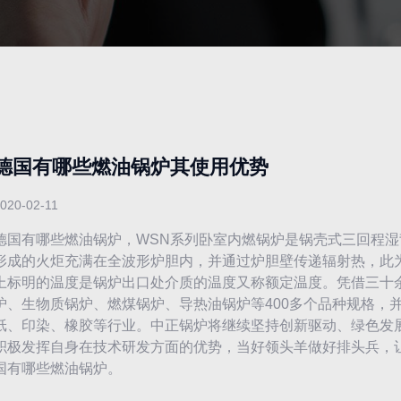
德国有哪些燃油锅炉其使用优势
020-02-11
德国有哪些燃油锅炉，WSN系列卧室内燃锅炉是锅壳式三回程
形成的火炬充满在全波形炉胆内，并通过炉胆壁传递辐射热，此
上标明的温度是锅炉出口处介质的温度又称额定温度。凭借三十
炉、生物质锅炉、燃煤锅炉、导热油锅炉等400多个品种规格，
纸、印染、橡胶等行业。中正锅炉将继续坚持创新驱动、绿色发
积极发挥自身在技术研发方面的优势，当好领头羊做好排头兵，
国有哪些燃油锅炉。