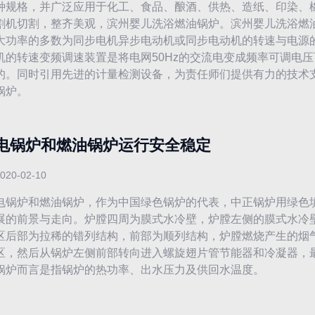
种规格，并广泛应用于化工、食品、酿酒、供热、造纸、印染、
割机切割，整齐美观，滨州婴儿洗浴燃油锅炉。滨州婴儿洗浴燃
大功率的多数为同步电机异步电动机或同步电动机的转速与电源
机的转速变频调速装置是将电网50Hz的交流电变成频率可调电
的。同时引用先进的计量检测设备，为责任师们提供有力的技术
锅炉。
电锅炉和燃油锅炉运行安全稳定
020-02-10
电锅炉和燃油锅炉，作为中国绿色锅炉的代表，中正锅炉用绿色
展的前景与走向。炉膛四周为膜式水冷壁，炉膛左侧的膜式水冷
区后部为拉稀的错列结构，前部为顺列结构，炉膛燃烧产生的烟
区，然后从锅炉左侧前部转向进入螺旋翅片管节能器和冷凝器，
锅炉而言是指锅炉的热功率、出水压力及供回水温度。