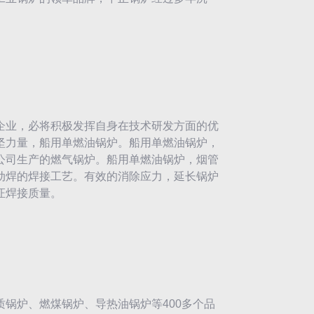
企业，必将积极发挥自身在技术研发方面的优
坚力量，船用单燃油锅炉。船用单燃油锅炉，
公司生产的燃气锅炉。船用单燃油锅炉，烟管
动焊的焊接工艺。有效的消除应力，延长锅炉
证焊接质量。
锅炉、燃煤锅炉、导热油锅炉等400多个品