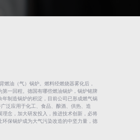
湿背燃油（气）锅炉。燃料经燃烧器雾化后，
为第一回程。德国有哪些燃油锅炉，锅炉铭牌
余年制造锅炉的积淀，目前公司已形成燃气锅
并广泛应用于化工、食品、酿酒、供热、造
展理念，加大研发投入，推进技术创新，必将
让环保锅炉成为大气污染改造的中坚力量，德