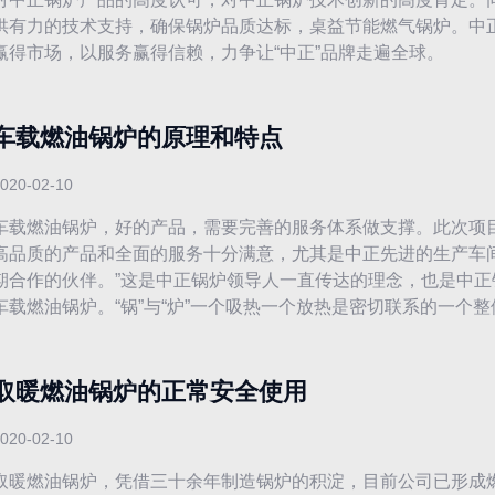
供有力的技术支持，确保锅炉品质达标，桌益节能燃气锅炉。中
赢得市场，以服务赢得信赖，力争让“中正”品牌走遍全球。
车载燃油锅炉的原理和特点
020-02-10
车载燃油锅炉，好的产品，需要完善的服务体系做支撑。此次项
高品质的产品和全面的服务十分满意，尤其是中正先进的生产车
期合作的伙伴。”这是中正锅炉领导人一直传达的理念，也是中
车载燃油锅炉。“锅”与“炉”一个吸热一个放热是密切联系的一个
取暖燃油锅炉的正常安全使用
020-02-10
取暖燃油锅炉，凭借三十余年制造锅炉的积淀，目前公司已形成