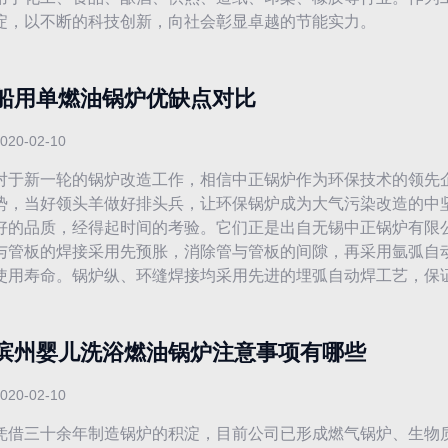
淀，以不断的科技创新，向社会彰显卓越的节能实力。
船用单燃油锅炉优缺点对比
020-02-10
对于新一轮的锅炉改造工作，相信中正锅炉作为环保技术的领先
势，当好领头羊做好排头兵，让环保锅炉成为大气污染改造的中
好的品质，经得起时间的考验。它们正是出自无锡中正锅炉有限
与管板的焊接采用先预胀，消除管与管板的间隙，再采用氩弧自
使用寿命。锅炉纵、环缝焊接均采用先进的埋弧自动焊工艺，保
滨州婴儿洗浴燃油锅炉注意事项有哪些
020-02-10
凭借三十余年制造锅炉的积淀，目前公司已形成燃气锅炉、生物质