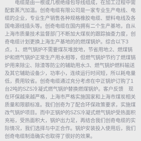
电缆是由一根或几根绝缘包导线组成，在加工过程中需
配套蒸汽加温。创奇电缆有限公司是一家专业生产电线、电
缆的企业，专业生产销售各种规格橡胶电缆、塑料电线及各
国电源线插头等。创奇电缆在国内拥有二个生产基地，自从
上海市质量技术监督部门不断加大煤炭的跟踪抽查力度，创
奇电缆计划更换上海生产基地的的燃煤锅炉。综合以下3
点，1、燃气锅炉不需要煤灰堆放地，节省用地;2、燃煤锅
炉和燃气锅炉正常生产用水相等，但燃气锅炉节约了燃煤锅
炉用来除尘、除渣等防尘的辅助用水;3、燃气锅炉燃料输送
及其它辅助设备少，功率小，连续运行时间短，所以耗电量
低，费用较省。创奇电缆通过充分考虑在
中正锅炉
订购了1
台2吨的SZS冷凝式燃气锅炉替换燃煤锅炉。客户反馈 现
在环保越来越严格，上海市严格实施国家和上海市煤炭相关
质量和限额标准。我们创奇为了配合环保政策要求，实施煤
改气锅炉项目。而
中正锅炉
的SZS冷凝式燃气锅炉受热面积
充裕，受热面积大，锅炉出力足，再结合我们创奇电缆的实
际情况，我们选择与中正合作。锅炉安装投入使用后，我们
创奇电缆制造确实也取得了很好的效果。