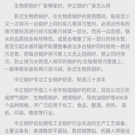
生物质锅炉厂家哪家好，中正锅炉厂家怎么样
卧式生物质锅炉，在生物质锅炉的使用期间，每班至少
又一次排污一台锅炉上同时有几根排污管时，必须对所有的
排污管轮流进行排污如果只排某一部分，而另一边忽视，锅
水的品质就会有所降低，或是会堵塞了另一部分的排水管，
甚至引起水循环破坏和爆管事故当多台锅炉同时使用一根排
污总管，而每台锅炉排污管上又无止回阀时，禁止同时排
污，防止排污水倒流入相邻的锅炉内;在每根排污管路上，
一般串联安装有两只排污阀，卧式生物质锅炉。
中正锅炉专注工业锅炉研发、制造三十余年
中正锅炉凭借三十余年制造锅炉的积淀，目前公司已形
成燃气锅炉、生物质锅炉、燃煤锅炉、导热油锅炉等400多
个品种规格，并广泛应用于化工、食品、酿酒、供热、 造
纸、印染、橡胶等行业。
中正锅炉目前拥有工业锅炉行业先进的生产工艺装备，
主要设备有：高速数控平面钻、数控锅筒钻、机器人焊接设