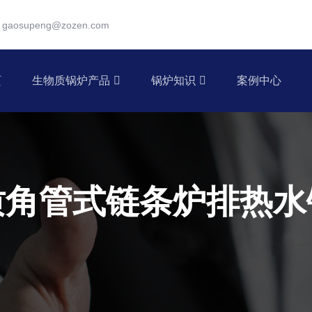
gaosupeng@zozen.com
页
生物质锅炉产品
锅炉知识
案例中心
质角管式链条炉排热水