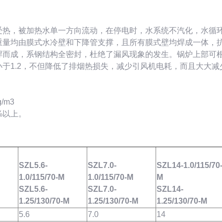
受热，被加热水单一方向流动，在停电时，水系统不汽化，水循
重量均由膜式水冷壁和下降管支撑，且所有膜式壁均焊成一体，
焊而成，系钢结构全密封，杜绝了漏风现象的发生。锅炉上部可
于1.2，不但降低了排烟热损失，减少引风机电耗，而且大大减
/m3
%以上。
SZL5.6-
SZL7.0-
SZL14-1.0/115/70
1.0/115/70-M
1.0/115/70-M
M
SZL5.6-
SZL7.0-
SZL14-
1.25/130/70-M
1.25/130/70-M
1.25/130/70-M
5.6
7.0
14