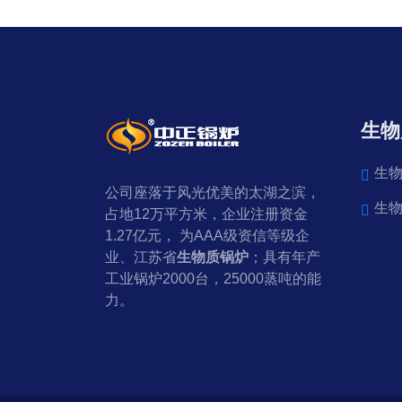
生物
生
公司座落于风光优美的太湖之滨，
生
占地12万平方米，企业注册资金
1.27亿元， 为AAA级资信等级企
业、江苏省
生物质锅炉
；具有年产
工业锅炉2000台，25000蒸吨的能
力。