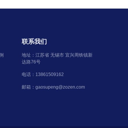
联系我们
例
地址：江苏省 无锡市 宜兴周铁镇新
达路76号
电话：13861509162
邮箱：gaosupeng@zozen.com