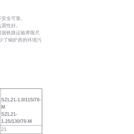
环安全可靠。
抗震性好。
根据铁路运输界限尺
少了锅炉房的环境污
-
SZL21-1.0/115/70-
M
SZL21-
1.25/130/70-M
21