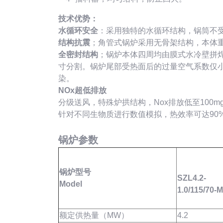
技术优势：
水循环安全
：采用独特的水循环结构，锅筒不
结构抗震
；角管式锅炉采用无骨架结构，本体
全
密封
结构
；锅炉本体四周均由膜式水冷壁拼
寸分割。锅炉尾部受热面后的过量空气系数仅小
染。
NOx超低排放
分级送风，特殊炉拱结构，Nox排放低至100mg
针对不同生物质进行数值模拟，热效率可达90
锅炉参数
锅炉型号
SZL4.2-
M
odel
1.0/115/70-M
额定供热量（MW）
4.2