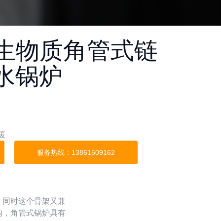
列生物质角管式链
水锅炉
暖
服务热线：13861509162
，同时这个骨架又兼
构，角管式锅炉具有