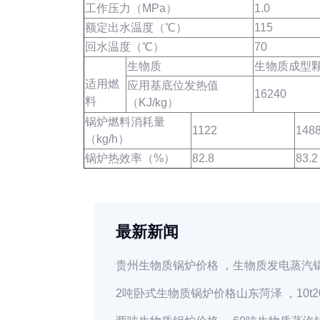
工作压力（MPa）
1.0
额定出水温度（℃）
115
回水温度（℃）
70
生物质
生物质成型
适用燃
应用基底位发热值
16240
料
（KJ/kg）
锅炉燃料消耗量
1122
148
（kg/h）
锅炉热效率（%）
82.8
83.2
最新新闻
贵州生物质锅炉价格 ，生物质发电蒸汽锅
2吨卧式生物质锅炉价格山东菏泽 ，10t20