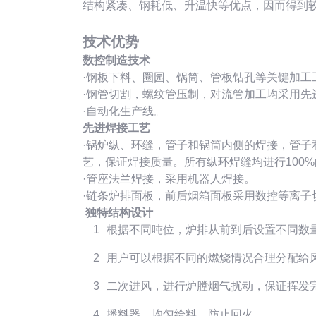
结构紧凑、钢耗低、升温快等优点，因而得到
技术优势
数控制造技术
·钢板下料、圈园、锅筒、管板钻孔等关键加
·钢管切割，螺纹管压制，对流管加工均采用先
·自动化生产线。
先进焊接工艺
·锅炉纵、环缝，管子和锅筒内侧的焊接，管
艺，保证焊接质量。所有纵环焊缝均进行100
·管座法兰焊接，采用机器人焊接。
·链条炉排面板，前后烟箱面板采用数控等离子
独特结构设计
根据不同吨位，炉排从前到后设置不同数
用户可以根据不同的燃烧情况合理分配给
二次进风，进行炉膛烟气扰动，保证挥发
播料器，均匀给料，防止回火。