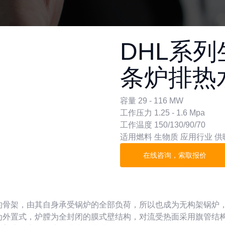
DHL系
条炉排热
容量 29 - 116 MW
工作压力 1.25 - 1.6 Mpa
工作温度 150/130/90/70
适用燃料 生物质 应用行业 供
在线咨询，索取报价
的骨架，由其自身承受锅炉的全部负荷，所以也成为无构架锅炉
为外置式，炉膛为全封闭的膜式壁结构，对流受热面采用旗管结