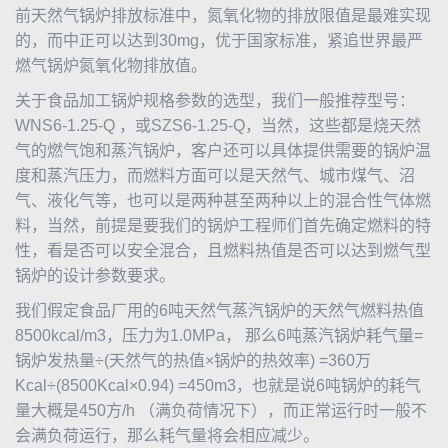
前天然气锅炉排放标准中，氮氧化物的排放限值是最难实现
的，而中正可以达到30mg，优于国家标准，紧追世界最严
燃气锅炉氮氧化物排放值。
关于食品加工锅炉规格参数的选型，我们一般推荐型号：
WNS6-1.25-Q ，或SZS6-1.25-Q，当然，这些都是烧天然
气的燃气饱和蒸汽锅炉，客户还可以具体提供需要的锅炉温
度和蒸汽压力，而燃料方面可以是天然气、城市煤气、沼
气、液化气等，也可以是两种甚至两种以上的混合性气体燃
料，当然，前提是要我们的锅炉工程师们首先确定燃料的特
性，看是否可以安全混合，且燃料热值是否可以达到燃气型
锅炉的设计参数要求。
我们假定食品厂用的6吨天然气蒸汽锅炉的天然气燃料热值
8500kcal/m3，压力为1.0MPa， 那么6吨蒸汽锅炉耗气量=
锅炉发热量÷(天然气的热值×锅炉的热效率) =360万
Kcal÷(8500Kcal×0.94) =450m3，也就是说6吨锅炉的耗气
量大概是450方/h （满负荷情况下），而正常运行时一般不
会满负荷运行，那么耗气量将会相应减少。