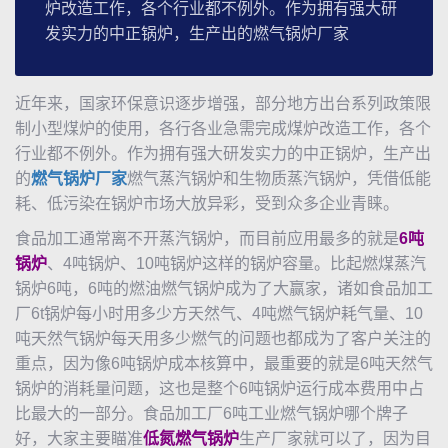
炉改造工作，各个行业都不例外。作为拥有强大研
发实力的中正锅炉，生产出的燃气锅炉厂家
近年来，国家环保意识逐步增强，部分地方出台系列政策限
制小型煤炉的使用，各行各业急需完成煤炉改造工作，各个
行业都不例外。作为拥有强大研发实力的
中正锅炉
，生产出
的
燃气锅炉厂家
燃气
蒸汽锅炉
和生物质
蒸汽锅炉
，凭借低能
耗、低污染在锅炉市场大放异彩，受到众多企业青睐。
食品加工通常离不开
蒸汽锅炉
，而目前应用最多的就是
6吨
锅炉
、4吨锅炉、10吨锅炉这样的锅炉容量。比起燃煤蒸汽
锅炉6吨，6吨的燃油燃气锅炉成为了大赢家，诸如食品加工
厂6t锅炉每小时用多少方天然气、4吨燃气锅炉耗气量、10
吨天然气锅炉每天用多少燃气的问题也都成为了客户关注的
重点，因为像6吨锅炉成本核算中，最重要的就是6吨天然气
锅炉的消耗量问题，这也是整个6吨锅炉运行成本费用中占
比最大的一部分。食品加工厂6吨工业燃气锅炉哪个牌子
好，大家主要瞄准
低氮燃气锅炉
生产厂家就可以了，因为目