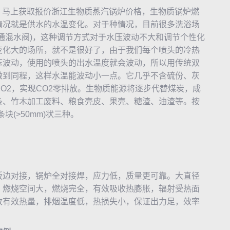
，马上获取报价浙江生物质
蒸汽锅炉
价格，
生物质锅炉
燃
情况就是供水的水温变化。对于种情况，目前很多洗浴场
通混水阀)，这种调节方式对于水压波动不大和调节个性化
变化大的场所，就不是很好了，由于我们每个喷头的冷热
压波动，使用的喷头的出水温度就会波动，所以用传统双
做到同程，这样水温能波动小一点。它几乎不含硫份、灰
O2，实现CO2零排放。生物质能源将逐步代替煤炭，成
条、竹木加工废料、粮食壳皮、果壳、糖渣、油渣等。按
条块(>50mm)状三种。
边对接，锅炉全对接焊，应力低，质量更可靠。大直径
，燃烧空间大，燃烧完全，有效吸收热膨胀，辐射受热面
收有效热量，排烟温度低，热损失小，保证出力足，效率