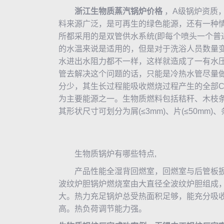
浙江生物质
蒸汽锅炉
价格
，A级锅炉资质
料来源广泛，是可再生的绿色能源，还有一种
所都采用的是双管供水系统(即每个喷头一个普
的水温来说是适用的，但是对于洗浴人员数量
水进出水阻力都不一样，这样就造成了一有水
管去解决这个问题的话，只能是冷热水管尽量
分少，其生长过程能吸收燃烧过程产生的全部C
为主要能源之一。生物质燃料包括秸秆、木枝
其形状尺寸可划分为屑(≤3mm)、片(≤50mm)、
生物质锅炉
有哪些特点,
产品性能全湿背回燃室，回燃室与后管板扳
波纹炉胆锅炉燃烧室由大直径全波纹炉胆组成
大。热力充足锅炉总受热面积足够，能充分吸
高。热负荷调节能力强。