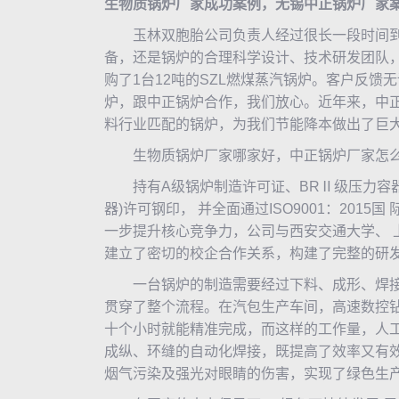
生物质锅炉
厂家成功案例，无锡
中正锅炉
厂家
玉林双胞胎公司负责人经过很长一段时间到
备，还是锅炉的合理科学设计、技术研发团队
购了1台12吨的SZL燃煤
蒸汽锅炉
。客户反馈无
炉，跟
中正锅炉
合作，我们放心。近年来，中
料行业匹配的锅炉，为我们节能降本做出了巨
生物质锅炉厂家哪家好，中正锅炉厂家怎
持有A级锅炉制造许可证、BRⅡ级压力容器制造许
器)许可钢印， 并全面通过ISO9001：201
一步提升核心竞争力，公司与西安交通大学、 
建立了密切的校企合作关系，构建了完整的研
一台锅炉的制造需要经过下料、成形、焊接
贯穿了整个流程。在汽包生产车间，高速数控
十个小时就能精准完成，而这样的工作量，人工
成纵、环缝的自动化焊接，既提高了效率又有
烟气污染及强光对眼睛的伤害，实现了绿色生