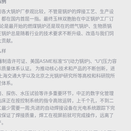
案例
各大锅炉厂参观比较，不管是锅炉的焊接工艺、生产设
，都在国内首屈一指。最终玉林双胞胎在
中正锅炉
工厂订
论是最开始的燃煤锅炉还是现在的燃气锅炉、生物质锅
正锅炉总是随着行业的技术要求不断升级、改造与我们饲
大贡献。
么样
可证、美国ASME标准“S”(动力锅炉)、“U”(压力容
5国 际质量体系认证。 为推动核心技术和产品的不断创新，进
上海交通大学以及北京之光锅炉研究所等高校和科研院所
发体系。
、探伤、水压试验等许多重要环节，中正的数字化管理
钻床正在按控制系统的指令高效运转，上千个孔，不到二
最少需要一周;先进的自动焊接设备在光电系统跟踪下完
效保证了焊接质量，焊工在视屏前就可完成操作，远离了
产。