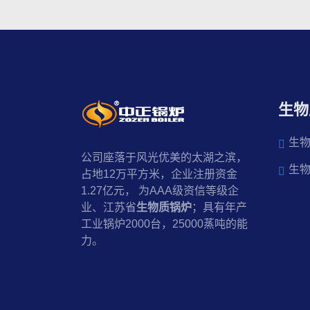
生物
生
公司座落于风光优美的太湖之滨，
生
占地12万平方米，企业注册资金
1.27亿元， 为AAA级资信等级企
业、江苏省
生物质锅炉
；具有年产
工业锅炉2000台，25000蒸吨的能
力。