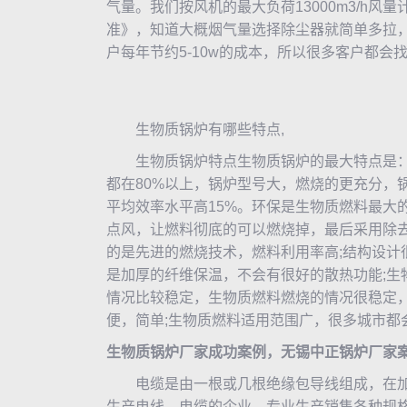
气量。我们按风机的最大负荷13000m3/h
准》，知道大概烟气量选择除尘器就简单多拉，
户每年节约5-10w的成本，所以很多客户都会
生物质锅炉
有哪些特点,
生物质锅炉特点生物质锅炉的最大特点是：节
都在80%以上，锅炉型号大，燃烧的更充分，锅
平均效率水平高15%。环保是生物质燃料最大
点风，让燃料彻底的可以燃烧掉，最后采用除
的是先进的燃烧技术，燃料利用率高;结构设计
是加厚的纤维保温，不会有很好的散热功能;生
情况比较稳定，生物质燃料燃烧的情况很稳定，
便，简单;生物质燃料适用范围广，很多城市都
生物质锅炉厂家成功案例，无锡
中正锅炉
厂家
电缆是由一根或几根绝缘包导线组成，在加
生产电线、电缆的企业，专业生产销售各种规