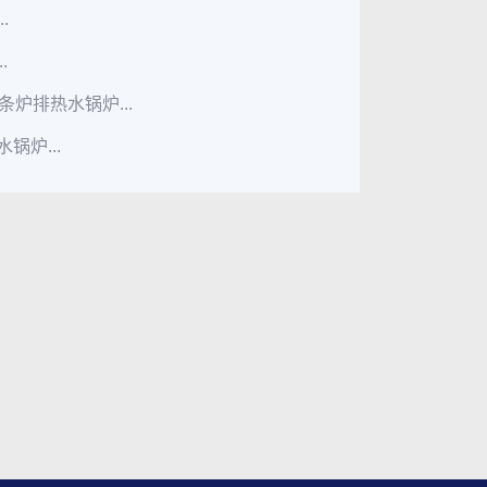
.
.
炉排热水锅炉...
锅炉...