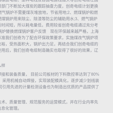
督部门不断加大煤炭的跟踪抽查力度，创奇电缆计划更换
燃气锅炉不需要煤灰堆放地，节省用地;2、燃煤锅炉和燃
煤锅炉用来除尘、除渣等防尘的辅助用水;3、燃气锅炉
行时间短，所以耗电量低，费用较省创奇电缆通过充分考
气锅炉替换燃煤锅炉客户反馈 现在环保越来越严格，上海
标准我们创奇为了配合环保政策要求，实施煤改气锅炉项
充裕，受热面积大，锅炉出力足，再结合我们创奇电缆的
使用后，我们创奇电缆制造确实也取得了很好的效果，辽
么样
和装备质量， 目前公司板材的下料数控率达到了80%
，采用机械自动焊接，实现装配模具化，逐步减少划线装
司引用先进的计量检测设备也为制造出优质的产品提供了
术、质量管理、规范服务的运营模式，并在行业内率先
信息化管理。