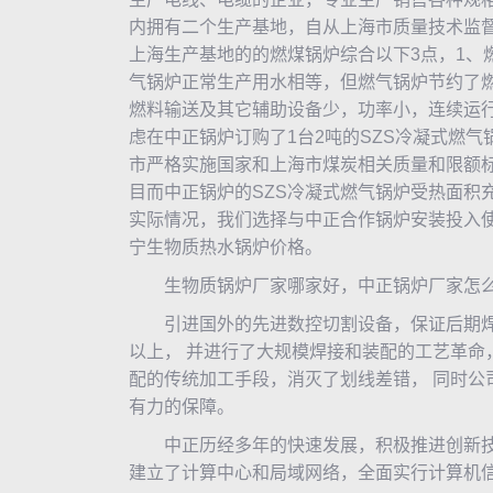
内拥有二个生产基地，自从上海市质量技术监
上海生产基地的的燃煤锅炉综合以下3点，1、
气锅炉正常生产用水相等，但燃气锅炉节约了燃
燃料输送及其它辅助设备少，功率小，连续运
虑在
中正锅炉
订购了1台2吨的SZS冷凝式燃
市严格实施国家和上海市煤炭相关质量和限额
目而中正锅炉的SZS冷凝式燃气锅炉受热面积
实际情况，我们选择与中正合作锅炉安装投入
宁
生物质热水锅炉
价格。
生物质锅炉厂家哪家好，中正锅炉厂家怎
引进国外的先进数控切割设备，保证后期焊接
以上， 并进行了大规模焊接和装配的工艺革命
配的传统加工手段，消灭了划线差错， 同时公
有力的保障。
中正历经多年的快速发展，积极推进创新技
建立了计算中心和局域网络，全面实行计算机