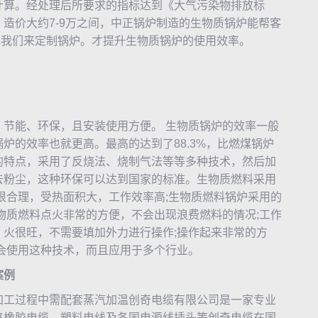
风量计算。经处理后所要求的指标达到《大气污染物排放标
造价大约7-9万之间，
中正锅炉
制造的
生物质锅炉
能帮客
找我们来定制锅炉。才提升
生物质锅炉
的使用效率。
能、环保，且安装使用方便。 生物质锅炉的效率一般
炉的效率也就更高。最高的达到了88.3%，比燃煤锅炉
的特点，采用了反烧法、烧制气法等等多种技术，然后加
去粉尘，这种环保可以达到国家的标准。生物质燃料采用
很合理，受热面积大，工作效率高;生物质燃料锅炉采用的
物质燃料点火非常的方便，不会出现浪费燃料的情况;工作
火很旺，不需要填加外力进行操作;操作起来非常的方
会使用这种技术，而且应用于多个行业。
案例
工过程中需配套蒸汽加温创奇电缆有限公司是一家专业
格橡胶电缆、塑料电线及各国电源线插头等创奇电缆在国