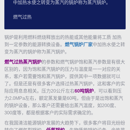
中加热水使之转变为蒸汽的锅炉称为蒸汽锅炉。
燃气过热
锅炉是利用燃料燃烧释放出的热能或其他能量将工质 加热
到一定参数的能源转换设备。
燃气锅炉厂家
中加热水使之转
变为蒸汽的锅炉称为
蒸汽锅炉
。
燃气过热
蒸汽锅炉
的参数和燃气锅炉饱和蒸汽参数是有很大
区别的，因为饱和
蒸汽锅炉
的压力与温度是一一对应的关
系，客户若需要饱和蒸汽锅炉，提供其中一项数据就可以
了。但是还是有很多客户选择过热蒸汽锅炉，这和客户的实
际应用息息相关。压力20公斤左右
60吨锅炉
，可以看到压
力2.0MPa左右，额定蒸发量是60吨，但由于是出饱和蒸汽
的锅炉设备，那么客户还需要给出蒸汽温度，如200度、
300度等，都是根据客户的实际需求确定的。
在我国清洁能源锅炉发展的大趋势下，很多客户将目光纷纷