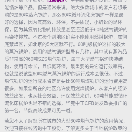
转向了燃气型锅炉、
低氮锅炉
、生物质能锅炉设备、余热节
能锅炉等产品，但是通常来说，绝大多数城市的客户若想采
购的是60吨蒸汽锅炉，那么60吨循环流化床锅炉一样是最
好的选择，因为其高效、环保。不要质疑，小编说的是环
保，因为其氮氧化物的排放量甚至还远低于60吨燃气锅炉的
污染物排放。不过极个别地区确实不能使用燃煤锅炉，属彻
底禁煤区，如北京的5大区就不行。60吨级锅炉这样的较大
的蒸汽锅炉，选用的燃气锅炉型号有几种，其中就有蒸汽品
质非常高的60吨SZS燃气锅炉，属于大型燃气锅炉快装结
构，使用寿命长，且低氮环保，最重要的是它运行效率高，
也就是说该型60吨燃气蒸汽锅炉的运行成本会很低。不过，
燃气锅炉的运行成本肯定是要比60吨燃煤锅炉的运行费用高
很多，如果您所在的地区允许使用燃煤锅炉，从客户的经济
效益出发，也从社会效益、环保效益来讲，60吨节能型循环
流化床锅炉也是不错的选择，毕竟中正CFB是发改委推广的
第一名，节能高效成果可见一斑。
若您不太了解您所在城市的大型60吨燃气锅炉的应用情况，
欢迎直接在线咨询中正股份，了解更多关于当地锅炉政策的