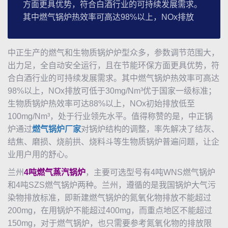
方面更具优势，符合白酒行业的可持续发展需求。
其中燃气锅炉热效率可高达98%以上，NOx排放
中正生产的燃气和
生物质锅炉
炉型众多，参数调节范围大，
出力足，全自动安全运行，且在节能环保方面更具优势，符
合白酒行业的可持续发展需求。其中燃气锅炉热效率可高达
98%以上，NOx排放可低于30mg/Nm³优于国家一级标准；
生物质锅炉
热效率可达88%以上，NOx初始排放低至
100mg/Nm³，处于行业领先水平。值得称赞的是，
中正锅
炉
通过
燃气锅炉厂家
对锅炉结构的调整，率先解决了结灰、
结焦、磨损、烧前拱、烧料斗等
生物质锅炉
普遍问题，让企
业用户用的舒心。
兰州
4吨燃气
蒸汽锅炉
，主要可选型号有4吨WNS燃气锅炉
和4吨SZS燃气锅炉两种。兰州，遵循的是我国锅炉大气污
染物排放标准，即新建燃气锅炉的氮氧化物排放不能超过
200mg，在用锅炉不能超过400mg，而重点地区不能超过
150mg，对于燃气锅炉，也只需要参考氮氧化物的排放限