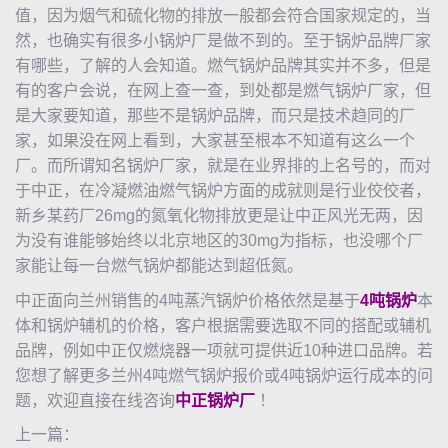
值，因为烟气和硫化物的排放一般都会符合国家规定的，当
然，也确实有很多小锅炉厂是做不到的。至于锅炉品牌厂家
有哪些，了解的人会知道。燃气锅炉品牌其实并不多，但是
有的客户会说，在网上查一查，到处都是燃气锅炉厂家，但
是大家要知道，那些不是锅炉品牌，而只是技术趋同的厂
家，如果没在网上看到，大家甚至根本不知道有这么一个
厂。而所谓知名锅炉厂家，就是在业界排的上名号的，而对
于中正，在冷凝燃油燃气锅炉方面的成就则是行业佼佼者，
新乡某药厂26mg的氮氧化物排放更是让中正风光无两，因
为没有谁能够始终以北京地区的30mg为指标，也没哪个厂
家能让每一台燃气锅炉都能达到超低氮。
中正面向兰州销售的4吨
蒸汽锅炉
价格依然是基于
4吨锅炉
本
体和锅炉辅机的价格，客户根据需要选取不同的搭配或辅机
品牌，例如中正仅燃烧器一项就可提供近10种进口品牌。若
您想了解更多兰州4吨燃气锅炉报价或4吨锅炉运行成本的问
题，欢迎直接在线咨询
中正锅炉
厂
！
上一篇：